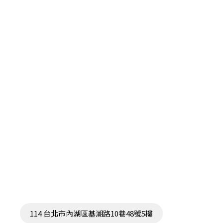
114 台北市內湖區基湖路10巷48號5樓